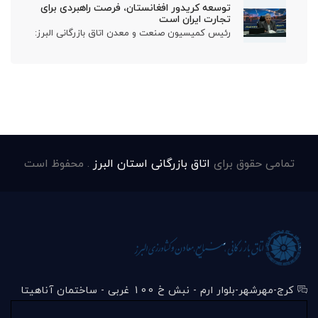
توسعه کریدور افغانستان، فرصت راهبردی برای
تجارت ایران است
رئیس کمیسیون صنعت و معدن اتاق بازرگانی البرز:
تمامی حقوق برای
اتاق بازرگانی استان البرز
. محفوظ است
کرج-مهرشهر-بلوار ارم - نبش خ 100 غربی - ساختمان آناهیتا