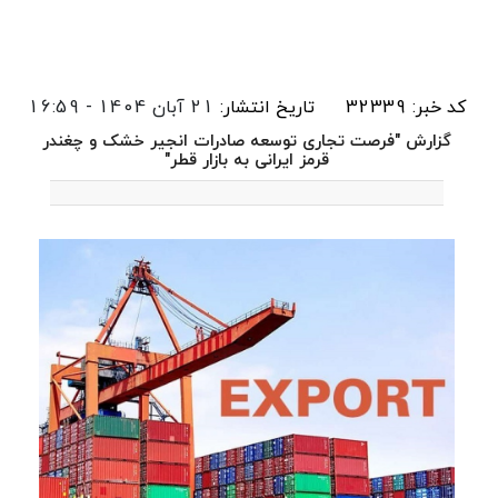
کد خبر: 32339
تاریخ انتشار:
21 آبان 1404 - 16:59
گزارش "فرصت تجاری توسعه صادرات انجیر خشک و چغندر
قرمز ایرانی به بازار قطر"