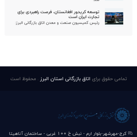
توسعه کریدور افغانستان، فرصت راهبردی برای
تجارت ایران است
رئیس کمیسیون صنعت و معدن اتاق بازرگانی البرز:
تمامی حقوق برای
اتاق بازرگانی استان البرز
. محفوظ است
کرج-مهرشهر-بلوار ارم - نبش خ 100 غربی - ساختمان آناهیتا