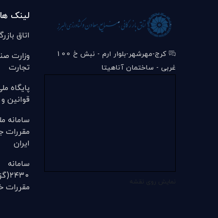
لینک ها
اتاق بازرگ
کرج-مهرشهر-بلوار ارم - نبش خ 100
وزارت صن
تجارت
غربی - ساختمان آناهیتا
پایگاه مل
قوانین و 
سامانه مل
مقررات ج
ایران
سامانه
۲۴۳۰
نمایش روی نقشه
مقررات خل