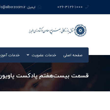
026-31261000
ایمیل:
fo@alborzccim.ir
صفحه اصلی
خدمات عضویت
خدمات آموز
قسمت بیست‌هفتم پادکست پاویون