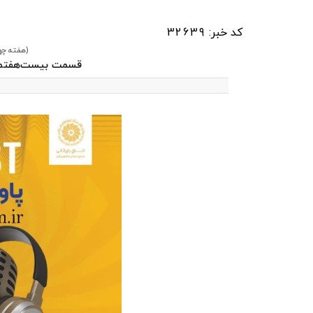
کد خبر: 32639
(هفته چهارم
قسمت بیست‌هفتم 