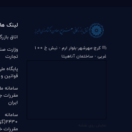
لینک ها
اتاق بازرگ
کرج-مهرشهر-بلوار ارم - نبش خ 100
وزارت صن
تجارت
غربی - ساختمان آناهیتا
پایگاه مل
قوانین و 
سامانه مل
مقررات ج
ایران
سامانه
۲۴۳۰
نمایش روی نقشه
مقررات خل