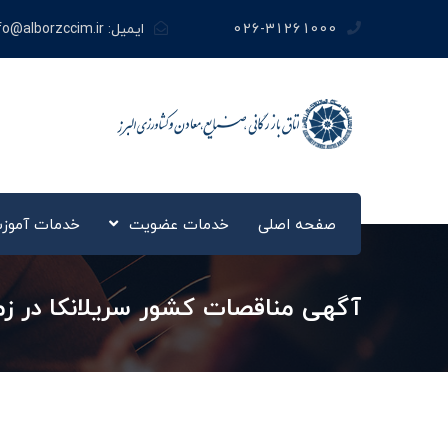
026-31261000
ایمیل:
fo@alborzccim.ir
صفحه اصلی
خدمات عضویت
خدمات آموز
آگهی مناقصات کشور سریلانکا در ز