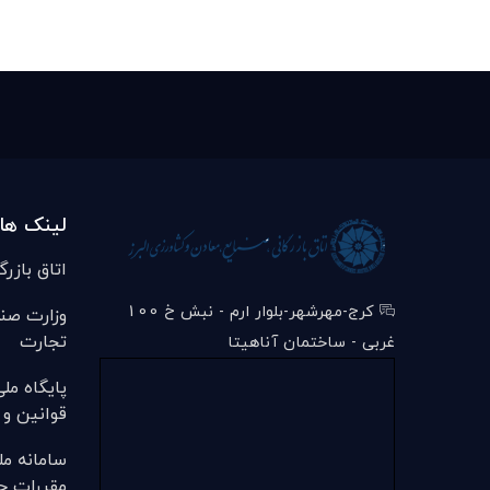
لینک ها
اتاق بازرگ
کرج-مهرشهر-بلوار ارم - نبش خ 100
وزارت صن
تجارت
غربی - ساختمان آناهیتا
پایگاه مل
قوانین و 
سامانه مل
مقررات ج