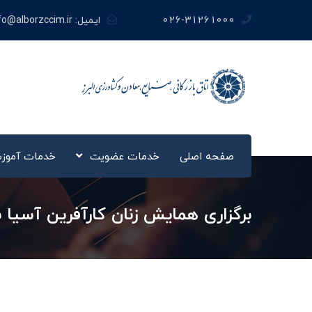
026-31261000
ایمیل:
fo@alborzccim.ir
صفحه اصلی
خدمات عضویت
خدمات آموز
برگزاری همایش زنان کارآفرین آسیا به