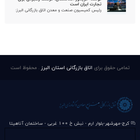
تجارت ایران است
رئیس کمیسیون صنعت و معدن اتاق بازرگانی البرز:
تمامی حقوق برای
اتاق بازرگانی استان البرز
. محفوظ است
کرج-مهرشهر-بلوار ارم - نبش خ 100 غربی - ساختمان آناهیتا