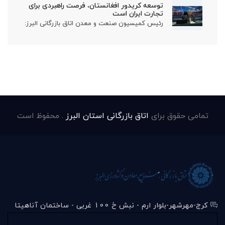
توسعه کریدور افغانستان، فرصت راهبردی برای
تجارت ایران است
رئیس کمیسیون صنعت و معدن اتاق بازرگانی البرز:
تمامی حقوق برای
اتاق بازرگانی استان البرز
. محفوظ است
کرج-مهرشهر-بلوار ارم - نبش خ 100 غربی - ساختمان آناهیتا