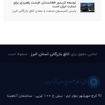
توسعه کریدور افغانستان، فرصت راهبردی برای
تجارت ایران است
رئیس کمیسیون صنعت و معدن اتاق بازرگانی البرز:
تمامی حقوق برای
اتاق بازرگانی استان البرز
. محفوظ است
کرج-مهرشهر-بلوار ارم - نبش خ 100 غربی - ساختمان آناهیتا