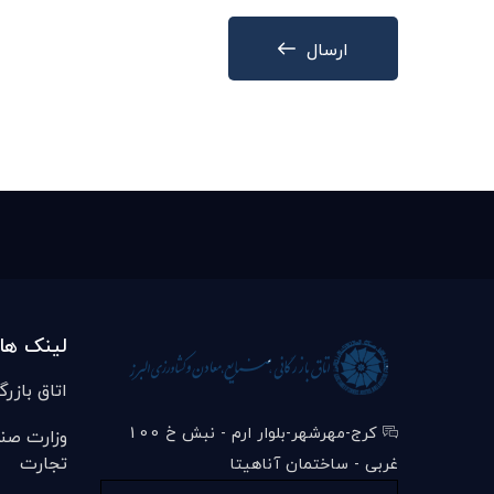
ارسال
لینک ها
اتاق بازرگ
کرج-مهرشهر-بلوار ارم - نبش خ 100
وزارت صن
تجارت
غربی - ساختمان آناهیتا