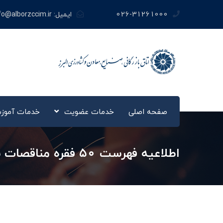
026-31261000
ایمیل:
fo@alborzccim.ir
صفحه اصلی
خدمات عضویت
خدمات آموز
اطلاعیه فهرست ۵۰ فقره مناقصات بین‌المللی کشور ترکیه