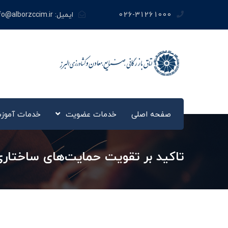
026-31261000
ایمیل:
fo@alborzccim.ir
صفحه اصلی
خدمات عضویت
خدمات آموز
تاکید بر تقویت حمایت‌های ساختاری و