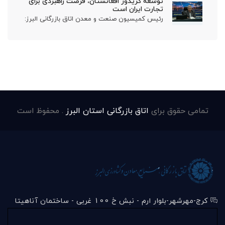
توسعه کریدور افغانستان، فرصت راهبردی برای
تجارت ایران است
رئیس کمیسیون صنعت و معدن اتاق بازرگانی البرز:
تمامی حقوق برای
اتاق بازرگانی استان البرز
. محفوظ است
کرج-مهرشهر-بلوار ارم - نبش خ 100 غربی - ساختمان آناهیتا