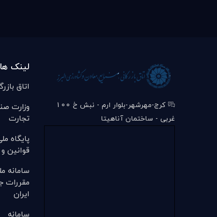
لینک ها
اتاق بازرگ
کرج-مهرشهر-بلوار ارم - نبش خ 100
وزارت صن
تجارت
غربی - ساختمان آناهیتا
پایگاه مل
قوانین و 
سامانه مل
مقررات ج
ایران
سامانه