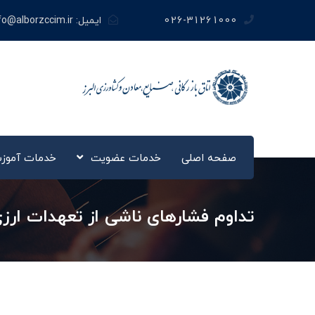
026-31261000
ایمیل:
fo@alborzccim.ir
صفحه اصلی
خدمات عضویت
خدمات آموز
تداوم فشارهای ناشی از تعهدات ارزی