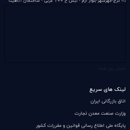
کرج-مهرشهر-بلوار ارم - نبش خ 100 غربی - ساختمان آناهیتا
نمایش روی نقشه
لینک های سریع
اتاق بازرگانی ایران
وزارت صنعت معدن تجارت
پایگاه ملی اطلاع رسانی قوانین و مقررات کشور