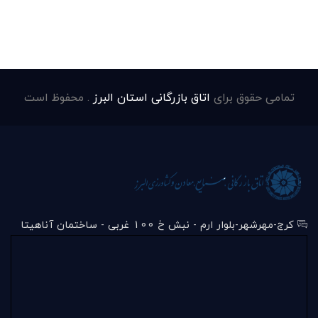
تمامی حقوق برای
اتاق بازرگانی استان البرز
. محفوظ است
کرج-مهرشهر-بلوار ارم - نبش خ 100 غربی - ساختمان آناهیتا