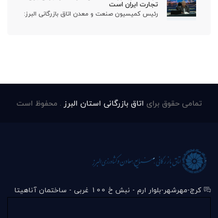
تجارت ایران است
رئیس کمیسیون صنعت و معدن اتاق بازرگانی البرز:
تمامی حقوق برای
اتاق بازرگانی استان البرز
. محفوظ است
کرج-مهرشهر-بلوار ارم - نبش خ 100 غربی - ساختمان آناهیتا