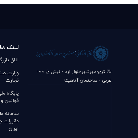
لینک ها
اتاق بازرگ
کرج-مهرشهر-بلوار ارم - نبش خ 100
وزارت صن
تجارت
غربی - ساختمان آناهیتا
پایگاه مل
قوانین و 
سامانه مل
مقررات ج
ایران