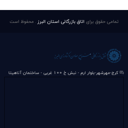
تمامی حقوق برای
اتاق بازرگانی استان البرز
. محفوظ است
کرج-مهرشهر-بلوار ارم - نبش خ 100 غربی - ساختمان آناهیتا