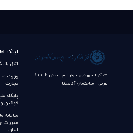
لینک ها
اتاق بازرگ
کرج-مهرشهر-بلوار ارم - نبش خ 100
وزارت صن
تجارت
غربی - ساختمان آناهیتا
پایگاه مل
قوانین و 
سامانه مل
مقررات ج
ایران