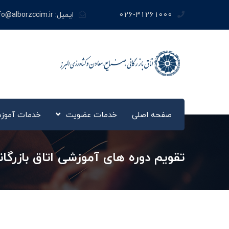
026-31261000
ایمیل:
fo@alborzccim.ir
صفحه اصلی
خدمات عضویت
خدمات آموز
تقویم دوره های آموزشی اتاق بازرگانی ال