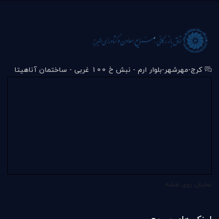
کرج-مهرشهر-بلوار ارم - نبش خ 100 غربی - ساختمان آناهیتا
نمایش روی نقشه