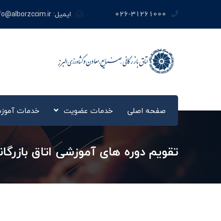
026-31261000
ایمیل:
fo@alborzccim.ir
صفحه اصلی
خدمات عضویت
خدمات آموز
تقویم دوره های آموزشی اتاق بازرگانی ال