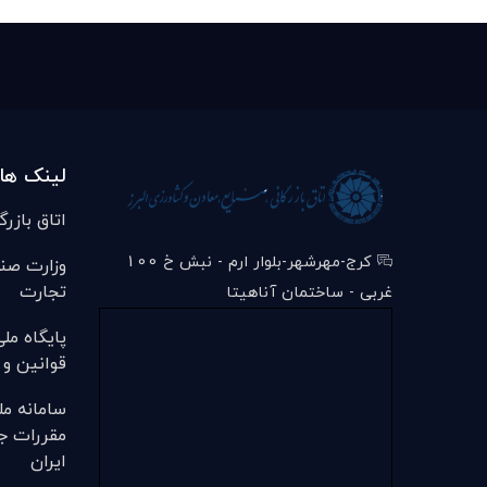
لینک ها
اتاق بازرگ
کرج-مهرشهر-بلوار ارم - نبش خ 100
وزارت صن
تجارت
غربی - ساختمان آناهیتا
پایگاه مل
قوانین و 
سامانه مل
مقررات ج
ایران