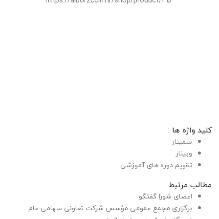
https://alborzccim.ir/shop/product/35
کلید واژه ها :
سمینار
وبینار
تقویم دوره های آموزشی
مطالب مرتبط
اعضای شورا گفتگو
برگزاری مجمع عمومی مؤسس شرکت تعاونی سهامی عام