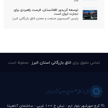
شد:
توسعه کریدور افغانستان، فرصت راهبردی برای
تجارت ایران است
رئیس کمیسیون صنعت و معدن اتاق بازرگانی البرز:
تمامی حقوق برای
اتاق بازرگانی استان البرز
. محفوظ است
کرج-مهرشهر-بلوار ارم - نبش خ 100 غربی - ساختمان آناهیتا