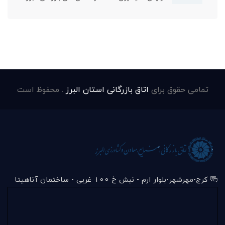
تمامی حقوق برای
اتاق بازرگانی استان البرز
. محفوظ است
کرج-مهرشهر-بلوار ارم - نبش خ 100 غربی - ساختمان آناهیتا