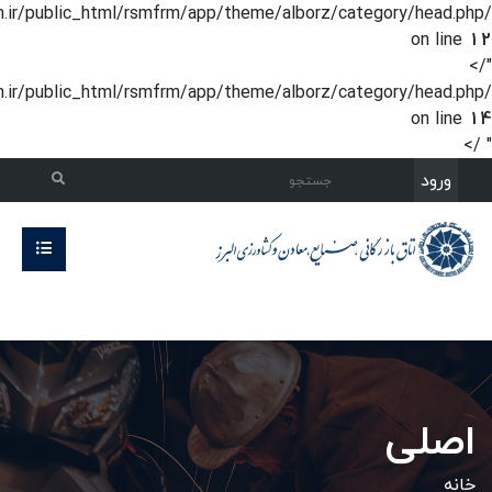
m.ir/public_html/rsmfrm/app/theme/alborz/category/head.php
on line
12
"/>
m.ir/public_html/rsmfrm/app/theme/alborz/category/head.php
on line
14
" />
ورود
اصلی
خانه