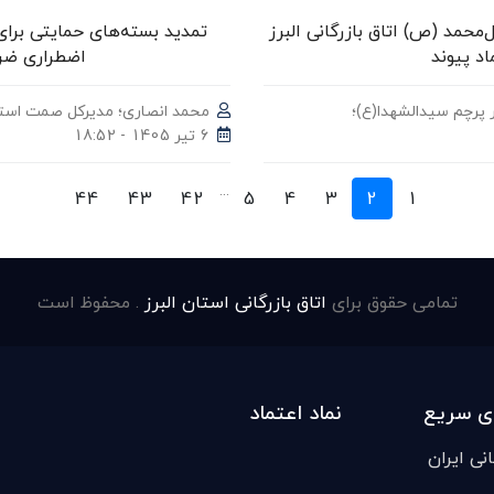
حمد (ص) اتاق بازرگانی البرز
تمدید بسته‌های حمایتی برای 
اد پیوند
اضطراری ضر
 پرچم سیدالشهدا(ع)؛
محمد انصاری؛ مدیرکل صمت استان
6 تیر 1405 - 18:52
...
44
43
42
5
4
3
2
1
تمامی حقوق برای
اتاق بازرگانی استان البرز
. محفوظ است
ی سریع
نماد اعتماد
انی ایران