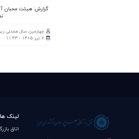
گزارش: هیئت محبان آل‌م
نم
چهارمین سال همدلی زیر
7 تیر 1405 - 11:44
لینک ها
اتاق بازرگ