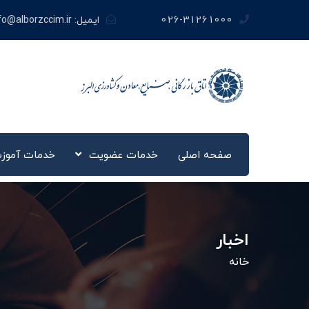
026-31261000
ایمیل:
fo@alborzccim.ir
صفحه اصلی
خدمات عضویت
خدمات آموز
اخبار
خانه