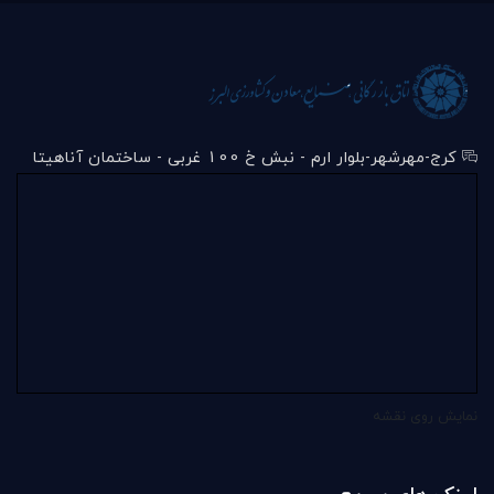
کرج-مهرشهر-بلوار ارم - نبش خ 100 غربی - ساختمان آناهیتا
نمایش روی نقشه