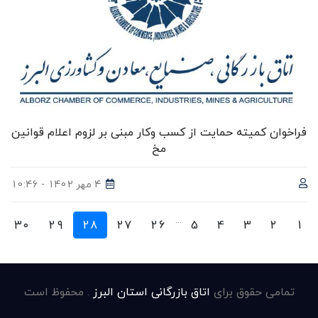
فراخوان کمیته حمایت از کسب وکار مبنی بر لزوم اعلام قوانین
مخ
4 مهر 1402 - 10:46
...
30
29
28
27
26
5
4
3
2
1
تمامی حقوق برای
اتاق بازرگانی استان البرز
. محفوظ است