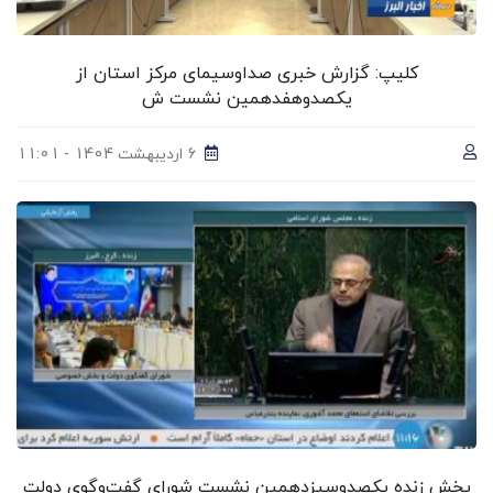
کلیپ: گزارش خبری صداوسیمای مرکز استان از
یکصدوهفدهمین نشست ش
6 اردیبهشت 1404 - 11:01
پخش زنده یکصدوسیزدهمین نشست شورای گفت‌وگوی دولت