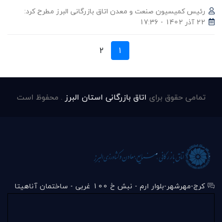
رئیس کمیسیون صنعت و معدن اتاق بازرگانی البرز مطرح کرد:
22 آذر 1402 - 17:36
2
1
تمامی حقوق برای
اتاق بازرگانی استان البرز
. محفوظ است
کرج-مهرشهر-بلوار ارم - نبش خ 100 غربی - ساختمان آناهیتا